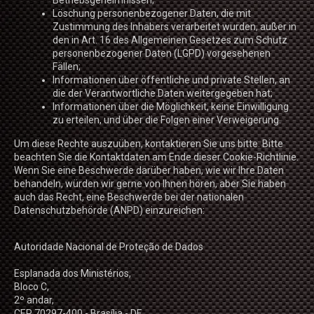
Betriebsgeheimnissen;
Löschung personenbezogener Daten, die mit
Zustimmung des Inhabers verarbeitet wurden, außer in
den in Art. 16 des Allgemeinen Gesetzes zum Schutz
personenbezogener Daten (LGPD) vorgesehenen
Fällen;
Informationen über öffentliche und private Stellen, an
die der Verantwortliche Daten weitergegeben hat;
Informationen über die Möglichkeit, keine Einwilligung
zu erteilen, und über die Folgen einer Verweigerung.
Um diese Rechte auszuüben, kontaktieren Sie uns bitte. Bitte
beachten Sie die Kontaktdaten am Ende dieser Cookie-Richtlinie.
Wenn Sie eine Beschwerde darüber haben, wie wir Ihre Daten
behandeln, würden wir gerne von Ihnen hören, aber Sie haben
auch das Recht, eine Beschwerde bei der nationalen
Datenschutzbehörde (ANPD) einzureichen:
Autoridade Nacional de Proteção de Dados
Esplanada dos Ministérios,
Bloco C,
2º andar,
CEP 70297-400 - Brasília - DF.