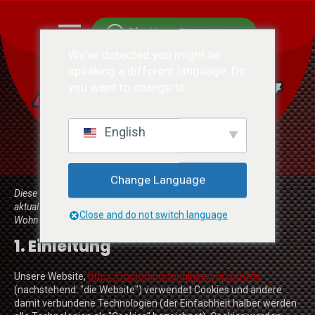
Chatten Sie mit uns
We've detected you might be
speaking a different language. Do
you want to change to:
English
Change Language
Diese Cookie-Richtlinie wurde zuletzt am 11. Oktober 2023
aktualisiert und gilt für Bürger und Personen mit ständigem
Close and do not switch language
Wohnsitz in Brasilien.
1. Einleitung
Unsere Website,
https://motorsportengineering.com/de
(nachstehend: "die Website") verwendet Cookies und andere
damit verbundene Technologien (der Einfachheit halber werden