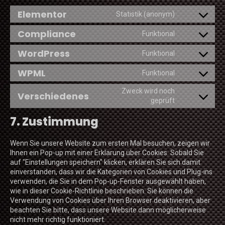
Elementor
Statistik (anonym)
Zustimmung
zum
Compliance
Funktional
Dienst
Zustimmung
elementor
zur
WordPress
Funktional
Dienstleistun
Zustimmung
zum
WPML
Funktional
Dienst
Zustimmung
wordpress
zur
Zweck wird noch
Verschiedenes
Dienstleistun
Einwilligung
geprüft
wpml
zu
7. Zustimmung
sonstigen
Dienstleistu
Wenn Sie unsere Website zum ersten Mal besuchen, zeigen wir
Ihnen ein Pop-up mit einer Erklärung über Cookies. Sobald Sie
auf "Einstellungen speichern" klicken, erklären Sie sich damit
einverstanden, dass wir die Kategorien von Cookies und Plug-ins
verwenden, die Sie in dem Pop-up-Fenster ausgewählt haben,
wie in dieser Cookie-Richtlinie beschrieben. Sie können die
Verwendung von Cookies über Ihren Browser deaktivieren, aber
beachten Sie bitte, dass unsere Website dann möglicherweise
nicht mehr richtig funktioniert.