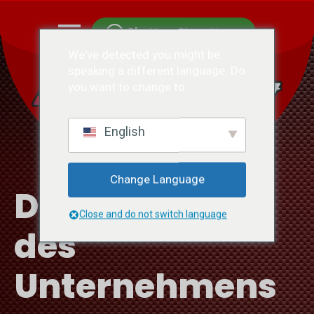
Chatten Sie mit uns
We've detected you might be
speaking a different language. Do
you want to change to:
English
Change Language
Die Geschichte
Close and do not switch language
des
Unternehmens