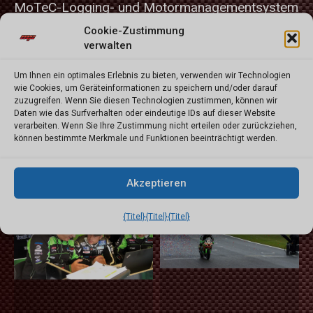
MoTeC-Logging- und Motormanagementsystem
ausgestattet.
Cookie-Zustimmung
verwalten
In der BSB hat sich Motorsport Engineering
durch die Zusammenarbeit mit den besten
Um Ihnen ein optimales Erlebnis zu bieten, verwenden wir Technologien
wie Cookies, um Geräteinformationen zu speichern und/oder darauf
Teams seit Jahren in den vorderen Rängen
zuzugreifen. Wenn Sie diesen Technologien zustimmen, können wir
gehalten, indem es 2017 den 2. und 3. Platz und
Daten wie das Surfverhalten oder eindeutige IDs auf dieser Website
verarbeiten. Wenn Sie Ihre Zustimmung nicht erteilen oder zurückziehen,
2018 den Sieg in der Meisterschaft errungen
können bestimmte Merkmale und Funktionen beeinträchtigt werden.
hat, indem es den bekannten Champion Leon
Haslam unterstützt hat.
Akzeptieren
{Titel}
{Titel}
{Titel}