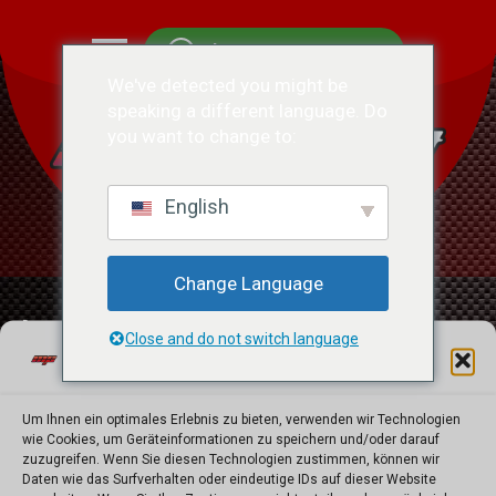
Chatten Sie mit uns
We've detected you might be
speaking a different language. Do
you want to change to:
English
Change Language
[browser_email]
Close and do not switch language
Cookie-Zustimmung
verwalten
Um Ihnen ein optimales Erlebnis zu bieten, verwenden wir Technologien
© Copyright 2023. Alle
wie Cookies, um Geräteinformationen zu speichern und/oder darauf
zuzugreifen. Wenn Sie diesen Technologien zustimmen, können wir
Rechte vorbehalten |
Daten wie das Surfverhalten oder eindeutige IDs auf dieser Website
Motorsport Engineering -