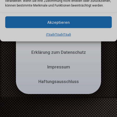
verarbeiten. Wenn Sie Ihre Zustimmung nicht erteilen oder zurückziehen,
Via Monte Gaggio 7 -
können bestimmte Merkmale und Funktionen beeinträchtigt werden.
6055 Bellinzona-
SWITZERLAND | CHE-
Akzeptieren
324.943.129
{Titel}
{Titel}
{Titel}
Cookie-Richtlinie
Erklärung zum Datenschutz
Impressum
Haftungsausschluss