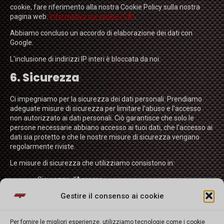
cookie, fare riferimento alla nostra Cookie Policy sulla nostra
pagina web.
Informativa sui cookie (CA)
.
Abbiamo concluso un accordo di elaborazione dei dati con
Google.
L'inclusione di indirizzi IP interi è bloccata da noi.
6. Sicurezza
Ci impegniamo per la sicurezza dei dati personali. Prendiamo
adeguate misure di sicurezza per limitare l'abuso e l'accesso
non autorizzato ai dati personali. Ciò garantisce che solo le
persone necessarie abbiano accesso ai tuoi dati, che l'accesso ai
dati sia protetto e che le nostre misure di sicurezza vengano
regolarmente riviste.
Le misure di sicurezza che utilizziamo consistono in:
Sicurezza d'Accesso
DKIM, SPF, DMARC e altre impostazioni DNS specifiche
Gestire il consenso ai cookie
Crittografia (START)TLS / SSL / DANE
Indurimento Sito/Funzioni di Sicurezza
Misure di sicurezza dell'hardware che contiene o
Per fornire le migliori esperienze, utilizziamo tecnologie come i cookie