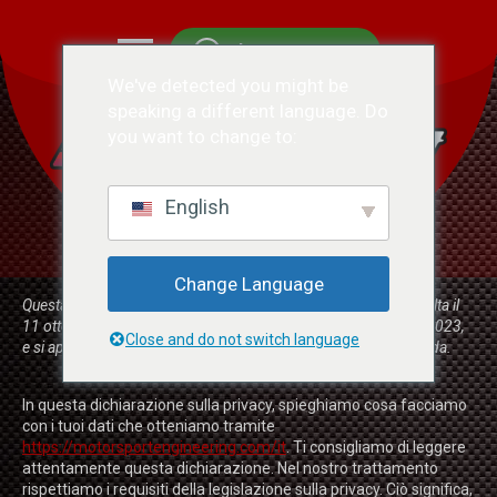
Chatta con noi
We've detected you might be
speaking a different language. Do
you want to change to:
English
Change Language
Questa dichiarazione sulla privacy è stata modificata l'ultima volta il
11 ottobre 2023, è stata controllata l'ultima volta il 11 ottobre 2023,
Close and do not switch language
e si applica ai cittadini e ai residenti permanenti legali del Canada.
In questa dichiarazione sulla privacy, spieghiamo cosa facciamo
con i tuoi dati che otteniamo tramite
https://motorsportengineering.com/it
. Ti consigliamo di leggere
attentamente questa dichiarazione. Nel nostro trattamento
rispettiamo i requisiti della legislazione sulla privacy. Ciò significa,