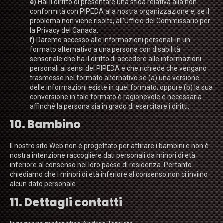
Hai il diritto di presentare una sfida relativa alla non
conformità con PIPEDA alla nostra organizzazione e, se il
problema non viene risolto, all'Ufficio del Commissario per
la Privacy del Canada.
Daremo accesso alle informazioni personali in un
formato alternativo a una persona con disabilità
sensoriale che ha il diritto di accedere alle informazioni
personali ai sensi del PIPEDA e che richiede che vengano
trasmesse nel formato alternativo se (a) una versione
delle informazioni esiste in quel formato; oppure (b) la sua
conversione in tale formato è ragionevole e necessaria
affinché la persona sia in grado di esercitare i diritti.
10. Bambino
Il nostro sito Web non è progettato per attirare i bambini e non è
nostra intenzione raccogliere dati personali da minori di età
inferiore al consenso nel loro paese di residenza. Pertanto
chiediamo che i minori di età inferiore al consenso non ci inviino
alcun dato personale.
11. Dettagli contatti