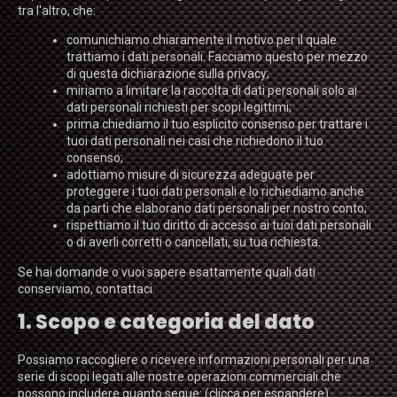
tra l'altro, che:
comunichiamo chiaramente il motivo per il quale
trattiamo i dati personali. Facciamo questo per mezzo
di questa dichiarazione sulla privacy;
miriamo a limitare la raccolta di dati personali solo ai
dati personali richiesti per scopi legittimi;
prima chiediamo il tuo esplicito consenso per trattare i
tuoi dati personali nei casi che richiedono il tuo
consenso;
adottiamo misure di sicurezza adeguate per
proteggere i tuoi dati personali e lo richiediamo anche
da parti che elaborano dati personali per nostro conto;
rispettiamo il tuo diritto di accesso ai tuoi dati personali
o di averli corretti o cancellati, su tua richiesta.
Se hai domande o vuoi sapere esattamente quali dati
conserviamo, contattaci.
1. Scopo e categoria del dato
Possiamo raccogliere o ricevere informazioni personali per una
serie di scopi legati alle nostre operazioni commerciali che
possono includere quanto segue: (clicca per espandere)