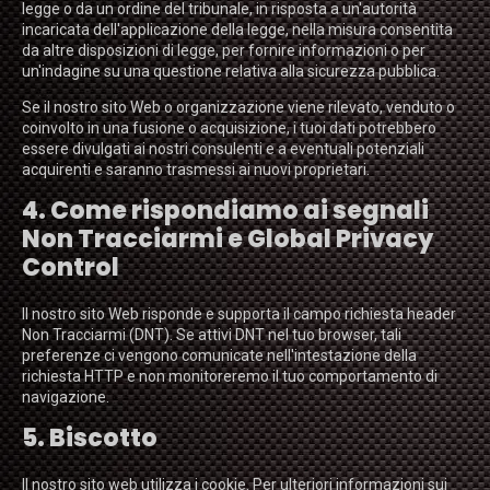
legge o da un ordine del tribunale, in risposta a un'autorità
incaricata dell'applicazione della legge, nella misura consentita
da altre disposizioni di legge, per fornire informazioni o per
un'indagine su una questione relativa alla sicurezza pubblica.
Se il nostro sito Web o organizzazione viene rilevato, venduto o
coinvolto in una fusione o acquisizione, i tuoi dati potrebbero
essere divulgati ai nostri consulenti e a eventuali potenziali
acquirenti e saranno trasmessi ai nuovi proprietari.
4. Come rispondiamo ai segnali
Non Tracciarmi e Global Privacy
Control
Il nostro sito Web risponde e supporta il campo richiesta header
Non Tracciarmi (DNT). Se attivi DNT nel tuo browser, tali
preferenze ci vengono comunicate nell'intestazione della
richiesta HTTP e non monitoreremo il tuo comportamento di
navigazione.
5. Biscotto
Il nostro sito web utilizza i cookie. Per ulteriori informazioni sui