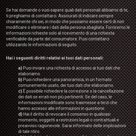
Se hai domande o vuoi sapere quali dati personali abbiamo di te,
ti preghiamo di contattarci. Assicurati di indicare sempre
chiaramente chi sei, in modo che possiamo essere certi di non
modificare o eliminare i dati della persona sbagliata. Forniremo le
informazioni richieste solo al ricevimento di una richiesta
verificabile da parte del consumatore. Puoi contattarci
utilizzando le informazioni di seguito.
Hai i seguenti diritti relativi ai tuoi dati personali:
Puoi inviare una richiesta di accesso ai tuoi dati che
elaboriamo.
Puoi richiedere una panoramica, in un formato
comunemente usato, dei tuoi dati che elaboriamo.
È possibile richiedere la correzione o la cancellazione
dei dati se errati non più pertinenti. Se del caso, le
informazioni modificate sono trasmesse a terzi che
hanno accesso alle informazioni in questione.
Hai il diritto di revocare il consenso in qualsiasi
momento, soggetti a restrizioni legali o contrattuali e
preavviso ragionevole. Sarai informato delle implicazioni
di tale ritiro.