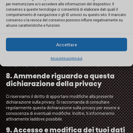
elabora dati personali.
per memorizzare e/o accedere alle informazioni del dispositivo. Il
Certificazione ISO27001/27002
consenso a queste tecnologie ci consentirà di elaborare dati quali il
HTTP Strict Transport Security e relative intestazioni di
comportamento di navigazione o gli ID univoci su questo sito. Il mancato
sicurezza e politiche del browser
consenso o la revoca del consenso possono influire negativamente su
alcune caratteristiche e funzioni.
7. Sito web terze parti
Questa dichiarazione sulla privacy non si applica ai siti web di
Accettare
terzi collegati tramite link sul nostro sito web. Non possiamo
garantire che queste terze parti gestiscano i tuoi dati personali in
{titolo}
{titolo}
{titolo}
modo affidabile o sicuro. Si consiglia di leggere le informative
sulla privacy di questi siti web prima di utilizzare questi siti web.
8. Ammende riguardo a questa
dichiarazione della privacy
Ci riserviamo il diritto di apportare modifiche alla presente
dichiarazione sulla privacy. Si raccomanda di consultare
regolarmente questa dichiarazione sulla privacy per essere a
conoscenza di eventuali modifiche. Inoltre, ti informeremo
attivamente laddove possibile.
9. Accesso e modifica dei tuoi dati