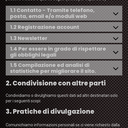
1.1 Contatto - Tramite telefono,
posta, email e/o moduli web
1.2 Registrazione account
1.3 Newsletter
1.4 Per essere in grado di rispettare
gli obblighi legali
1.5 Compilazione ed analisi di
statistiche per migliorare il sito.
2. Condivisione con altre parti
Condividiamo o divulghiamo questi dati ad altri destinatari solo
per i seguenti scopi:
3. Pratiche di divulgazione
Comunichiamo informazioni personali se ci viene richiesto dalla