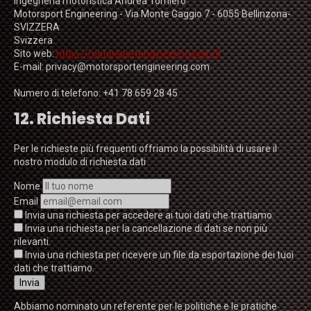
Ingegneria motoristica Andrea Torniero
Motorsport Engineering - Via Monte Gaggio 7 - 6055 Bellinzona-
SVIZZERA
Svizzera
Sito web:
https://motorsportengineering.com/it
E-mail:
privacy@
motorsportengineering.com
Numero di telefono: +41 78 659 28 45
12. Richiesta Dati
Per le richieste più frequenti offriamo la possibilità di usare il
nostro modulo di richiesta dati
Nome
Email
Invia una richiesta per accedere ai tuoi dati che trattiamo.
Invia una richiesta per la cancellazione di dati se non più
rilevanti.
Invia una richiesta per ricevere un file da esportazione dei tuoi
dati che trattiamo.
Abbiamo nominato un referente per le politiche e le pratiche