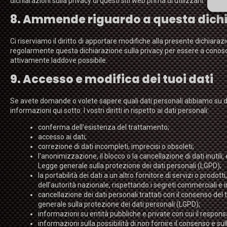
dichiarazioni sulla privacy di questi siti web prima di utilizzarli.
8. Ammende riguardo a questa dichi
Ci riserviamo il diritto di apportare modifiche alla presente dichiara
regolarmente questa dichiarazione sulla privacy per essere a conosc
attivamente laddove possibile.
9. Accesso e modifica dei tuoi dati
Se avete domande o volete sapere quali dati personali abbiamo su di v
informazioni qui sotto. I vostri diritti in rispetto ai dati personali:
conferma dell'esistenza del trattamento;
accesso ai dati;
correzione di dati incompleti, imprecisi o obsoleti;
l'anonimizzazione, il blocco o la cancellazione di dati inutili,
Legge generale sulla protezione dei dati personali (LGPD);
la portabilità dei dati a un altro fornitore di servizi o prodot
dell'autorità nazionale, rispettando i segreti commerciali e in
cancellazione dei dati personali trattati con il consenso del ti
generale sulla protezione dei dati personali (LGPD);
informazioni su entità pubbliche e private con cui il respons
informazioni sulla possibilità di non fornire il consenso e su