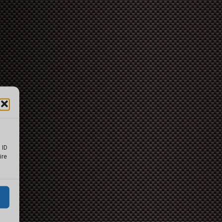
 ID
ire