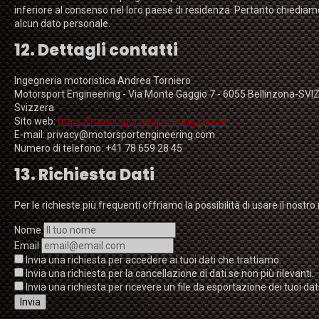
inferiore al consenso nel loro paese di residenza. Pertanto chiediamo 
alcun dato personale.
12. Dettagli contatti
Ingegneria motoristica Andrea Torniero
Motorsport Engineering - Via Monte Gaggio 7 - 6055 Bellinzona-SV
Svizzera
Sito web:
https://motorsportengineering.com/it
E-mail:
privacy@
motorsportengineering.com
Numero di telefono: +41 78 659 28 45
13. Richiesta Dati
Per le richieste più frequenti offriamo la possibilità di usare il nostro
Nome
Email
Invia una richiesta per accedere ai tuoi dati che trattiamo.
Invia una richiesta per la cancellazione di dati se non più rilevanti.
Invia una richiesta per ricevere un file da esportazione dei tuoi dat