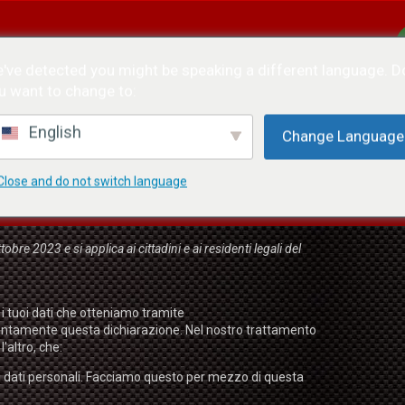
CHI SIAMO
CONTATTO
ITALIANO
've detected you might be speaking a different language. D
u want to change to:
English
Change Language
Close and do not switch language
obre 2023 e si applica ai cittadini e ai residenti legali del
i tuoi dati che otteniamo tramite
ttentamente questa dichiarazione. Nel nostro trattamento
l'altro, che:
i dati personali. Facciamo questo per mezzo di questa