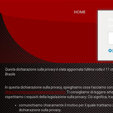
HOME
BLOG
We
yo
Questa dichiarazione sulla privacy è stata aggiornata l'ultima volta il 11 ott
Brasile.
In questa dichiarazione sulla privacy, spieghiamo cosa facciamo con 
https://motorsportengineering.com/it
. Ti consigliamo di leggere a
rispettiamo i requisiti della legislazione sulla privacy. Ciò significa, tra 
comunichiamo chiaramente il motivo per il quale trattiamo 
dichiarazione sulla privacy;