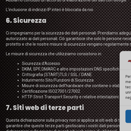
Abbiamo concluso un accordo di elaborazione dei dati con Google.
L'inclusione di indirizzi IP interi è bloccata da noi.
6. Sicurezza
Ci impegniamo per la sicurezza dei dati personali. Prendiamo adegua
autorizzato ai dati personali. Ciò garantisce che solo le persone nece
protetto e che le nostre misure di sicurezza vengano regolarmente ri
Le misure di sicurezza che utilizziamo consistono in:
Sicurezza d'Accesso
DKIM, SPF, DMARC e altre impostazioni DNS specifiche
Crittografia (START)TLS / SSL / DANE
Per
Indurimento Sito/Funzioni di Sicurezza
mem
Misure di sicurezza dell'hardware che contiene o elabora da
tec
Certificazione ISO27001/27002
uni
HTTP Strict Transport Security e relative intestazioni di sic
neg
7. Siti web di terze parti
Questa dichiarazione sulla privacy non si applica ai siti web di terzi 
garantire che queste terze parti gestiscano i vostri dati personali in 