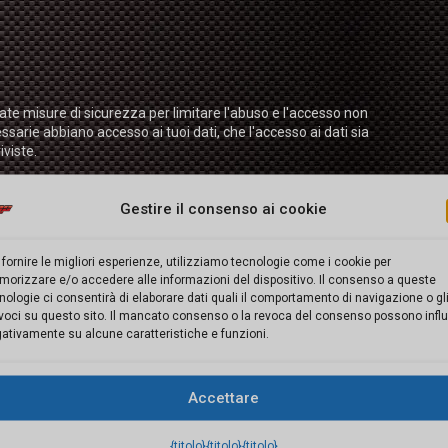
te misure di sicurezza per limitare l'abuso e l'accesso non
ssarie abbiano accesso ai tuoi dati, che l'accesso ai dati sia
viste.
Gestire il consenso ai cookie
 fornire le migliori esperienze, utilizziamo tecnologie come i cookie per
orizzare e/o accedere alle informazioni del dispositivo. Il consenso a queste
ti personali.
nologie ci consentirà di elaborare dati quali il comportamento di navigazione o gli
voci su questo sito. Il mancato consenso o la revoca del consenso possono influ
urezza e politiche del browser
ativamente su alcune caratteristiche e funzioni.
Accettare
collegati tramite link sul nostro sito web. Non possiamo
modo affidabile e sicuro. Vi consigliamo di leggere le
{titolo}
{titolo}
{titolo}