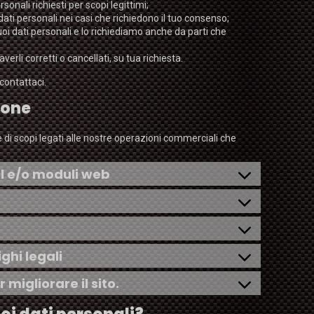
sonali richiesti per scopi legittimi;
dati personali nei casi che richiedono il tuo consenso;
i dati personali e lo richiediamo anche da parti che
averli corretti o cancellati, su tua richiesta.
contattaci.
ione
 di scopi legati alle nostre operazioni commerciali che
il e/o moduli web
ighi legali
 migliorare il sito.