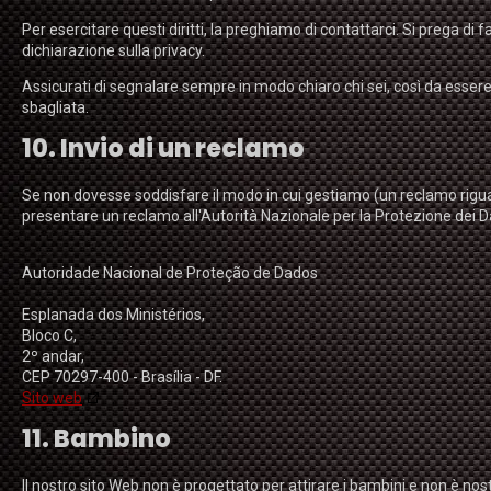
Per esercitare questi diritti, la preghiamo di contattarci. Si prega di 
dichiarazione sulla privacy.
Assicurati di segnalare sempre in modo chiaro chi sei, così da essere 
sbagliata.
10. Invio di un reclamo
Se non dovesse soddisfare il modo in cui gestiamo (un reclamo riguardo)
presentare un reclamo all'Autorità Nazionale per la Protezione dei D
Autoridade Nacional de Proteção de Dados
Esplanada dos Ministérios,
Bloco C,
2º andar,
CEP 70297-400 - Brasília - DF.
Sito web
11. Bambino
Il nostro sito Web non è progettato per attirare i bambini e non è nos