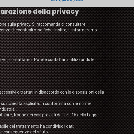
arazione della privacy
zione sulla privacy. Si raccomanda di consultare
enza di eventuali modifiche. Inoltre, ti informeremo
oi, contattateci. Potete contattarci utilizzando le
 eccessivi o trattati in disaccordo con le disposizioni della
ti, su richiesta esplicita, in conformità con le norme
dustriali;
tolare, tranne nei casi previsti dall'art. 16 della Legge
abile del trattamento ha condiviso i dati;
lle conseguenze del rifiuto.