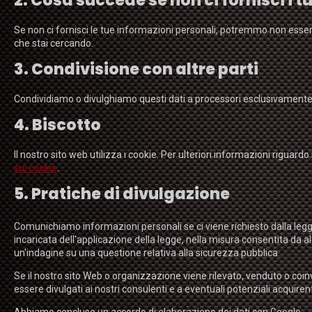
2. Cosa succede se non ci fornisci i t
Se non ci fornisci le tue informazioni personali, potremmo non essere i
che stai cercando.
3. Condivisione con altre parti
Condividiamo o divulghiamo questi dati a processori esclusivamente 
4. Biscotto
Il nostro sito web utilizza i cookie. Per ulteriori informazioni riguardo
sui cookie
.
5. Pratiche di divulgazione
Comunichiamo informazioni personali se ci viene richiesto dalla legge 
incaricata dell'applicazione della legge, nella misura consentita da al
un'indagine su una questione relativa alla sicurezza pubblica.
Se il nostro sito Web o organizzazione viene rilevato, venduto o coinv
essere divulgati ai nostri consulenti e a eventuali potenziali acquiren