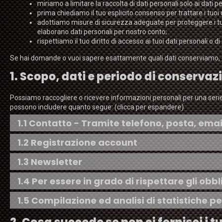
miriamo a limitare la raccolta di dati personali solo ai dati per
prima chiediamo il tuo esplicito consenso per trattare i tuoi 
adottiamo misure di sicurezza adeguate per proteggere i tuo
elaborano dati personali per nostro conto;
rispettiamo il tuo diritto di accesso ai tuoi dati personali o di 
Se hai domande o vuoi sapere esattamente quali dati conserviamo, 
1. Scopo, dati e periodo di conservaz
Possiamo raccogliere o ricevere informazioni personali per una serie
possono includere quanto segue: (clicca per espandere)
1.1 Contatto - Tramite telefono, posta, ema
1.2 Registrazione account
1.3 Newsletter
1.4 Per essere in grado di rispettare gli obbl
1.5 Compilazione ed analisi di statistiche per